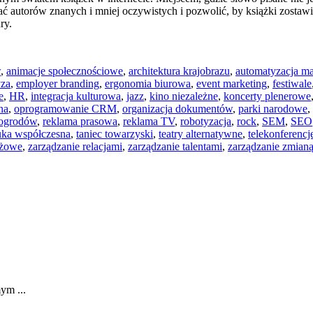
ć autorów znanych i mniej oczywistych i pozwolić, by książki zostawi
ry.
w
,
animacje społecznościowe
,
architektura krajobrazu
,
automatyzacja ma
yza
,
employer branding
,
ergonomia biurowa
,
event marketing
,
festiwale
e
,
HR
,
integracja kulturowa
,
jazz
,
kino niezależne
,
koncerty plenerowe
na
,
oprogramowanie CRM
,
organizacja dokumentów
,
parki narodowe
,
 ogrodów
,
reklama prasowa
,
reklama TV
,
robotyzacja
,
rock
,
SEM
,
SEO
uka współczesna
,
taniec towarzyski
,
teatry alternatywne
,
telekonferencj
nżowe
,
zarządzanie relacjami
,
zarządzanie talentami
,
zarządzanie zmian
ym ...