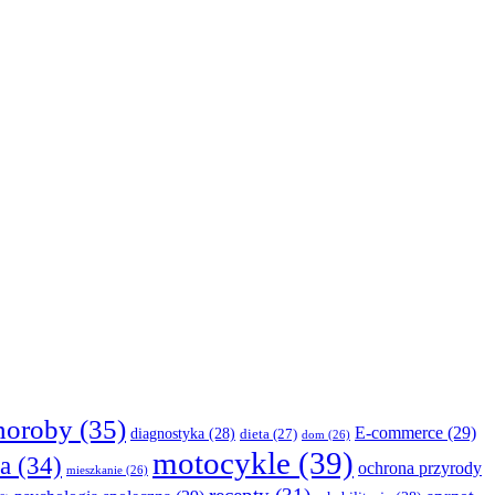
horoby
(35)
E-commerce
(29)
diagnostyka
(28)
dieta
(27)
dom
(26)
motocykle
(39)
a
(34)
ochrona przyrody
mieszkanie
(26)