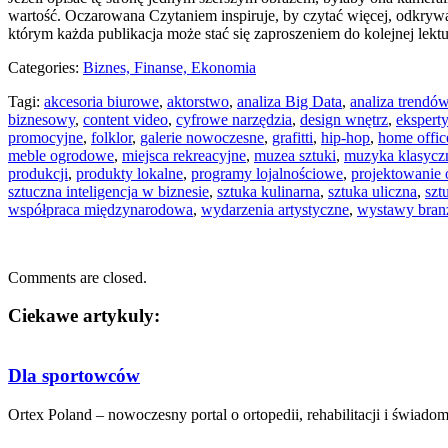
wartość. Oczarowana Czytaniem inspiruje, by czytać więcej, odkrywa
którym każda publikacja może stać się zaproszeniem do kolejnej lektu
Categories:
Biznes, Finanse, Ekonomia
Tagi:
akcesoria biurowe
,
aktorstwo
,
analiza Big Data
,
analiza trendó
biznesowy
,
content video
,
cyfrowe narzędzia
,
design wnętrz
,
ekspert
promocyjne
,
folklor
,
galerie nowoczesne
,
grafitti
,
hip-hop
,
home offic
meble ogrodowe
,
miejsca rekreacyjne
,
muzea sztuki
,
muzyka klasycz
produkcji
,
produkty lokalne
,
programy lojalnościowe
,
projektowanie
sztuczna inteligencja w biznesie
,
sztuka kulinarna
,
sztuka uliczna
,
szt
współpraca międzynarodowa
,
wydarzenia artystyczne
,
wystawy bra
Comments are closed.
Ciekawe artykuly:
Dla sportowców
Ortex Poland – nowoczesny portal o ortopedii, rehabilitacji i świadom