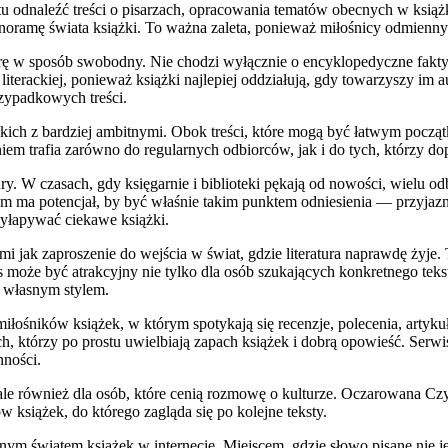
 odnaleźć treści o pisarzach, opracowania tematów obecnych w książka
 panoramę świata książki. To ważna zaleta, ponieważ miłośnicy odmienn
ę w sposób swobodny. Nie chodzi wyłącznie o encyklopedyczne fakty, l
iterackiej, ponieważ książki najlepiej oddziałują, gdy towarzyszy im a
przypadkowych treści.
kkich z bardziej ambitnymi. Obok treści, które mogą być łatwym począt
m trafia zarówno do regularnych odbiorców, jak i do tych, którzy dopie
ury. W czasach, gdy księgarnie i biblioteki pękają od nowości, wielu o
 ma potencjał, by być właśnie takim punktem odniesienia — przyjazn
wyłapywać ciekawe książki.
i jak zaproszenie do wejścia w świat, gdzie literatura naprawdę żyje.
 może być atrakcyjny nie tylko dla osób szukających konkretnego tekstu
 z własnym stylem.
ośników książek, w którym spotykają się recenzje, polecenia, artykuły
ych, którzy po prostu uwielbiają zapach książek i dobrą opowieść. Ser
nności.
ji, ale również dla osób, które cenią rozmowę o kulturze. Oczarowana C
książek, do którego zagląda się po kolejne teksty.
ym światem książek w internecie. Miejscem, gdzie słowo pisane nie jes