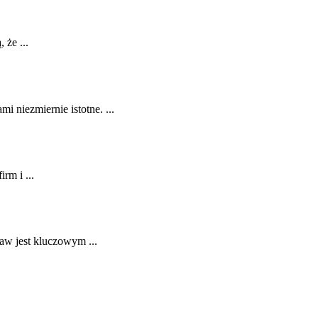
 że ...
i niezmiernie istotne. ...
rm i ...
aw jest kluczowym ...