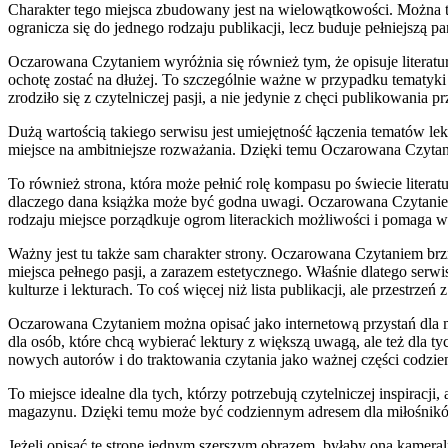
Charakter tego miejsca zbudowany jest na wielowątkowości. Można tu
ogranicza się do jednego rodzaju publikacji, lecz buduje pełniejszą
Oczarowana Czytaniem wyróżnia się również tym, że opisuje literatur
ochotę zostać na dłużej. To szczególnie ważne w przypadku tematyki l
zrodziło się z czytelniczej pasji, a nie jedynie z chęci publikowania 
Dużą wartością takiego serwisu jest umiejętność łączenia tematów le
miejsce na ambitniejsze rozważania. Dzięki temu Oczarowana Czytanie
To również strona, która może pełnić rolę kompasu po świecie literat
dlaczego dana książka może być godna uwagi. Oczarowana Czytaniem
rodzaju miejsce porządkuje ogrom literackich możliwości i pomaga 
Ważny jest tu także sam charakter strony. Oczarowana Czytaniem brzm
miejsca pełnego pasji, a zarazem estetycznego. Właśnie dlatego serwis
kulturze i lekturach. To coś więcej niż lista publikacji, ale przestrzeń
Oczarowana Czytaniem można opisać jako internetową przystań dla mił
dla osób, które chcą wybierać lektury z większą uwagą, ale też dla t
nowych autorów i do traktowania czytania jako ważnej części codzie
To miejsce idealne dla tych, którzy potrzebują czytelniczej inspirac
magazynu. Dzięki temu może być codziennym adresem dla miłośników 
Jeżeli opisać tę stronę jednym szerszym obrazem, byłaby ona kameraln