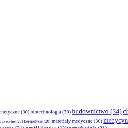
c
budownictwo
(34)
enetyczne
(30)
biotechnologia
(30)
medycyn
materiały medyczne
(30)
korepetycje
(28)
edukacyjne
(27)