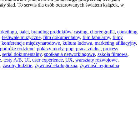
ały ślad. To serwis dla osób oczarowanych światem książek, w
rketingu
,
balet
,
branding produktów
,
casting
,
choreografia
,
consulting
,
festiwale muzyczne
,
film dokumentalny
,
film fabularny
,
filmy
,
konferencje międzynarodowe
,
kultura ludowa
,
marketing afiliacyjny
,
podróże rodzinne
,
pokazy mody
,
pop
,
praca zdalna
,
procesy
,
serial dokumentalny
,
spotkania networkingowe
,
szkoła filmowa
,
e
,
testy A/B
,
UI
,
user experience
,
UX
,
warsztaty rozwojowe
,
ą
,
zasoby ludzkie
,
żywność ekologiczna
,
żywność regionalna