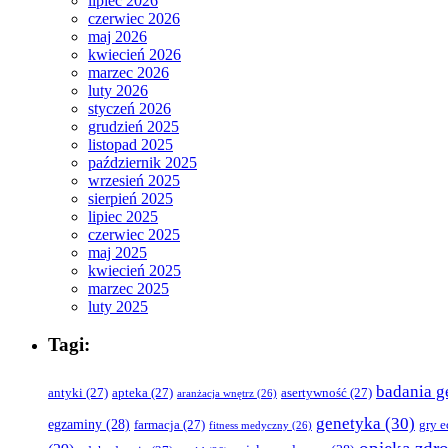
lipiec 2026
czerwiec 2026
maj 2026
kwiecień 2026
marzec 2026
luty 2026
styczeń 2026
grudzień 2025
listopad 2025
październik 2025
wrzesień 2025
sierpień 2025
lipiec 2025
czerwiec 2025
maj 2025
kwiecień 2025
marzec 2025
luty 2025
Tagi:
badania g
antyki
(27)
apteka
(27)
asertywność
(27)
aranżacja wnętrz
(26)
genetyka
(30)
egzaminy
(28)
farmacja
(27)
gry 
fitness medyczny
(26)