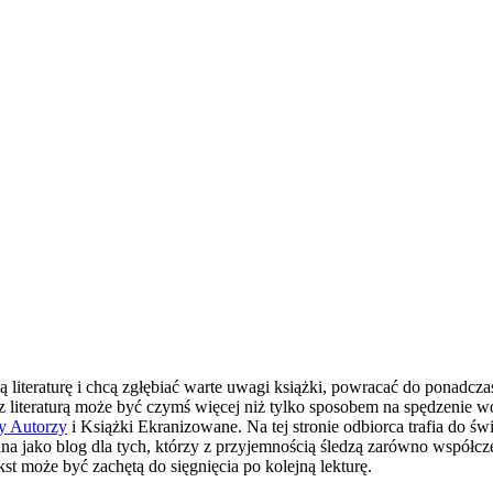
ą literaturę i chcą zgłębiać warte uwagi książki, powracać do ponad
kt z literaturą może być czymś więcej niż tylko sposobem na spędzeni
y Autorzy
i Książki Ekranizowane. Na tej stronie odbiorca trafia do ś
jako blog dla tych, którzy z przyjemnością śledzą zarówno współczesn
kst może być zachętą do sięgnięcia po kolejną lekturę.