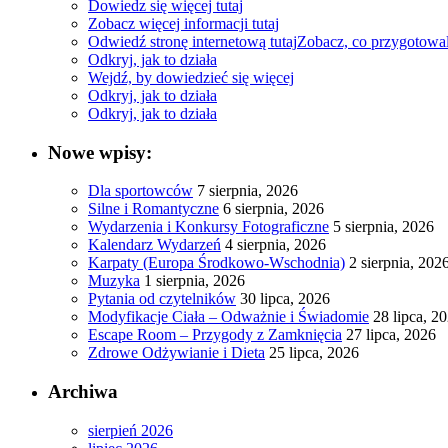
Dowiedz się więcej tutaj
Zobacz więcej informacji tutaj
Odwiedź stronę internetową tutaj
Zobacz, co przygotowa
Odkryj, jak to działa
Wejdź, by dowiedzieć się więcej
Odkryj, jak to działa
Odkryj, jak to działa
Nowe wpisy:
Dla sportowców
7 sierpnia, 2026
Silne i Romantyczne
6 sierpnia, 2026
Wydarzenia i Konkursy Fotograficzne
5 sierpnia, 2026
Kalendarz Wydarzeń
4 sierpnia, 2026
Karpaty (Europa Środkowo-Wschodnia)
2 sierpnia, 202
Muzyka
1 sierpnia, 2026
Pytania od czytelników
30 lipca, 2026
Modyfikacje Ciała – Odważnie i Świadomie
28 lipca, 2
Escape Room – Przygody z Zamknięcia
27 lipca, 2026
Zdrowe Odżywianie i Dieta
25 lipca, 2026
Archiwa
sierpień 2026