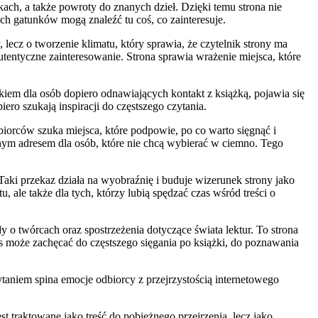
ch, a także powroty do znanych dzieł. Dzięki temu strona nie
ych gatunków mogą znaleźć tu coś, co zainteresuje.
ecz o tworzenie klimatu, który sprawia, że czytelnik strony ma
utentyczne zainteresowanie. Strona sprawia wrażenie miejsca, które
kiem dla osób dopiero odnawiających kontakt z książką, pojawia się
ro szukają inspiracji do częstszego czytania.
dbiorców szuka miejsca, które podpowie, po co warto sięgnąć i
ym adresem dla osób, które nie chcą wybierać w ciemno. Tego
 Taki przekaz działa na wyobraźnię i buduje wizerunek strony jako
, ale także dla tych, którzy lubią spędzać czas wśród treści o
 o twórcach oraz spostrzeżenia dotyczące świata lektur. To strona
wis może zachęcać do częstszego sięgania po książki, do poznawania
zytaniem spina emocje odbiorcy z przejrzystością internetowego
t traktowane jako treść do pobieżnego przejrzenia, lecz jako